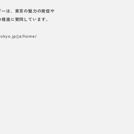
ダーは、東京の魅力の発信や
の推進に賛同しています。
tokyo.jp/ja/home/