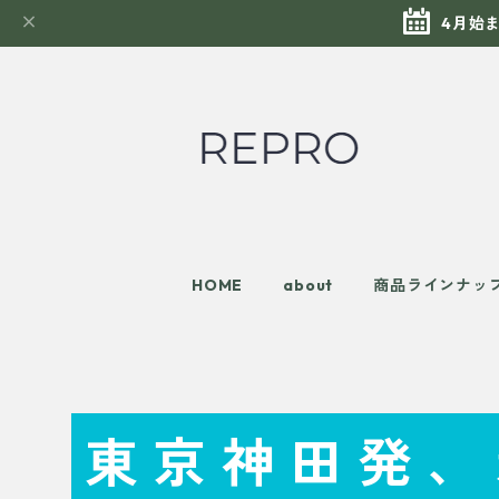
4月始
HOME
about
商品ラインナッ
東京神田発、